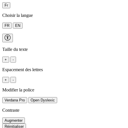
Fr
Choisir la langue
FR
EN
Taille du texte
+
-
Espacement des lettres
+
-
Modifier la police
Verdana Pro
Open Dyslexic
Contraste
Augmenter
Réinitialiser