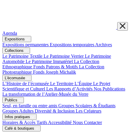
Agenda
Expositions
Expositions permanentes
Expositions temporaires
Archives
Collections
Le Patrimoine Textile
Le Patrimoine Verrier
Le Patrimoine
Automobile
Le Patrimoine Immatériel
La Collection
Ethnographique
Fonds Patrons & Motifs
La Collection
Photographique
Fonds Joseph Michalik
L'écomusée
L’Histoire de l’écomusée
Le Territoire
L’Équipe
Le Projet
Scientifique et Culturel
Les Rapports d’Activités
Nos Publications
La transformation de l’Atelier-Musée du Verre
Publics
Seul, en famille ou entre amis
Groupes Scolaires & Étudiants
Groupes Adultes
Diversité & Inclusion
Les Créateurs
Infos pratiques
Horaires & Accès
Tarifs
Accessibilité
Nous Contacter
Café & boutiques