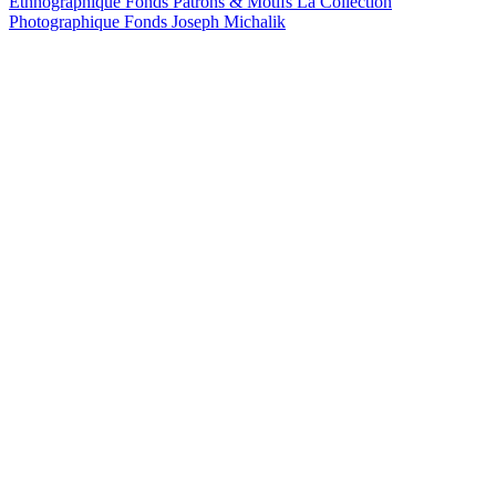
Ethnographique
Fonds Patrons & Motifs
La Collection
Photographique
Fonds Joseph Michalik