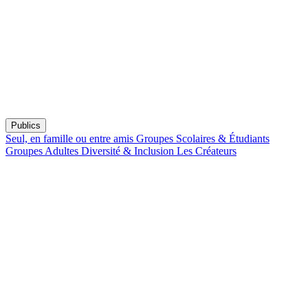
Publics
Seul, en famille ou entre amis
Groupes Scolaires & Étudiants
Groupes Adultes
Diversité & Inclusion
Les Créateurs