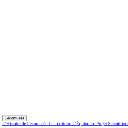
L'écomusée
L’Histoire de l’écomusée
Le Territoire
L’Équipe
Le Projet Scientifiqu