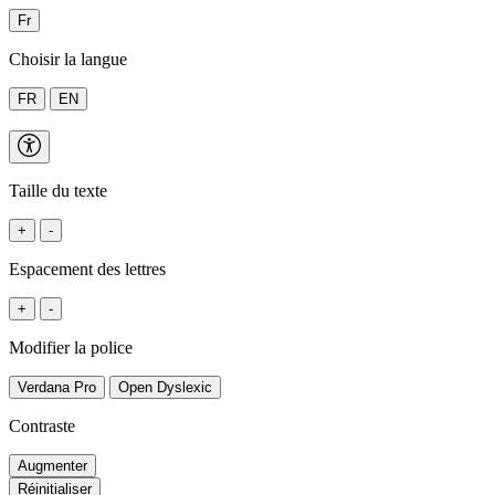
Fr
Choisir la langue
FR
EN
Taille du texte
+
-
Espacement des lettres
+
-
Modifier la police
Verdana Pro
Open Dyslexic
Contraste
Augmenter
Réinitialiser