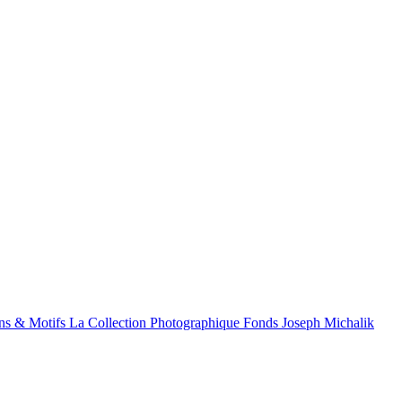
ns & Motifs
La Collection Photographique
Fonds Joseph Michalik