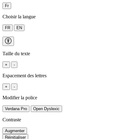
Fr
Choisir la langue
FR
EN
Taille du texte
+
-
Espacement des lettres
+
-
Modifier la police
Verdana Pro
Open Dyslexic
Contraste
Augmenter
Réinitialiser