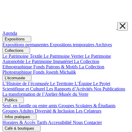
Agenda
Expositions
Expositions permanentes
Expositions temporaires
Archives
Collections
Le Patrimoine Textile
Le Patrimoine Verrier
Le Patrimoine
Automobile
Le Patrimoine Immatériel
La Collection
Ethnographique
Fonds Patrons & Motifs
La Collection
Photographique
Fonds Joseph Michalik
L'écomusée
L’Histoire de l’écomusée
Le Territoire
L’Équipe
Le Projet
Scientifique et Culturel
Les Rapports d’Activités
Nos Publications
La transformation de l’Atelier-Musée du Verre
Publics
Seul, en famille ou entre amis
Groupes Scolaires & Étudiants
Groupes Adultes
Diversité & Inclusion
Les Créateurs
Infos pratiques
Horaires & Accès
Tarifs
Accessibilité
Nous Contacter
Café & boutiques