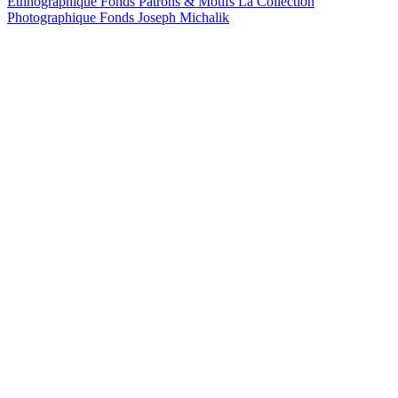
Ethnographique
Fonds Patrons & Motifs
La Collection
Photographique
Fonds Joseph Michalik