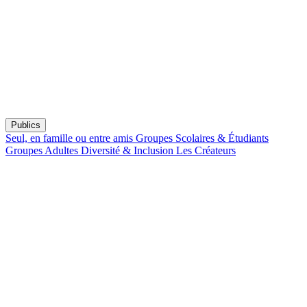
Publics
Seul, en famille ou entre amis
Groupes Scolaires & Étudiants
Groupes Adultes
Diversité & Inclusion
Les Créateurs