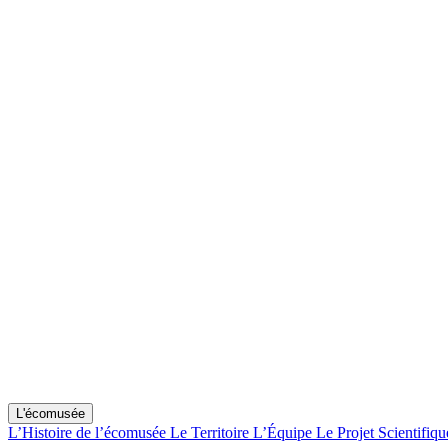
L'écomusée
L’Histoire de l’écomusée
Le Territoire
L’Équipe
Le Projet Scientifiqu