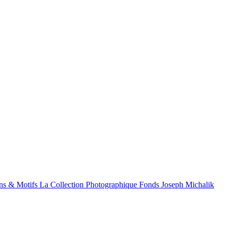
ns & Motifs
La Collection Photographique
Fonds Joseph Michalik