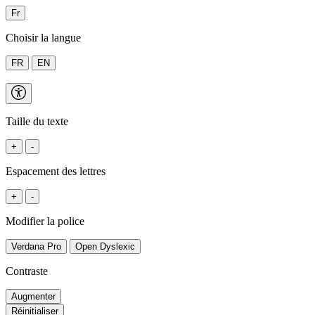
Fr
Choisir la langue
FR
EN
Taille du texte
+
-
Espacement des lettres
+
-
Modifier la police
Verdana Pro
Open Dyslexic
Contraste
Augmenter
Réinitialiser